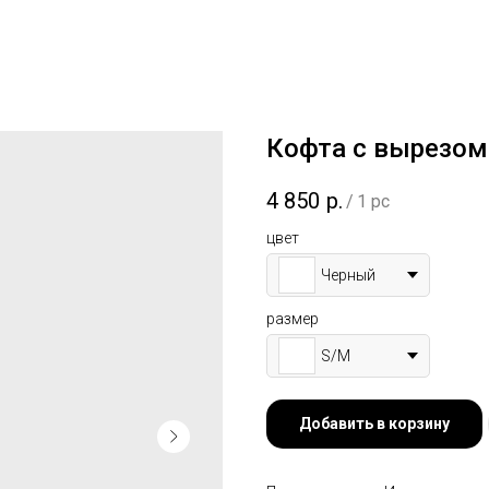
Кофта с вырезом
4 850
р.
/
1 pc
цвет
Черный
размер
S/M
Добавить в корзину