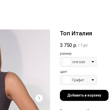
Топ Италия
3 750
р.
/
1 pc
размер
one size
цвет
Графит
Добавить в корзину