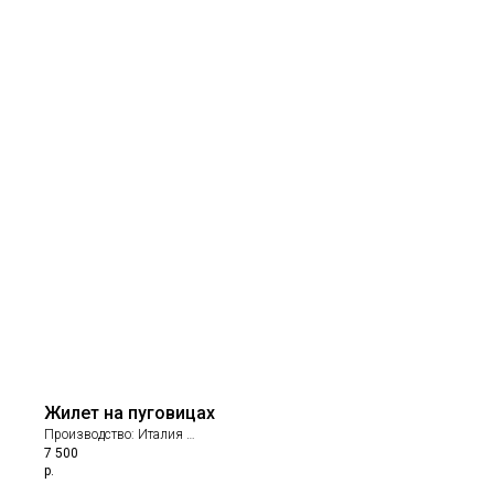
Жилет на пуговицах
Производство: Италия
7 500
Состав: 71% хлопок; 26% полиамид; 3% эластан
р.
Подклад: 100% п/э