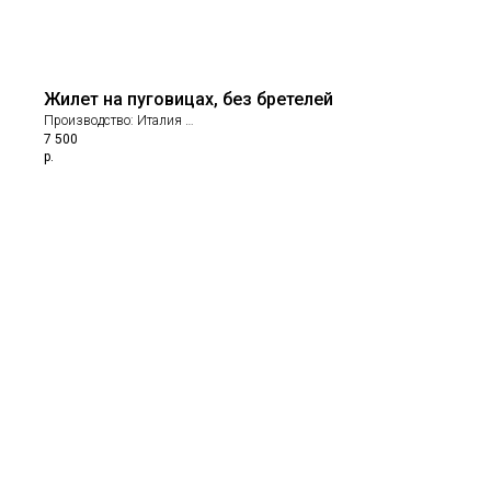
Жилет на пуговицах, без бретелей
Производство: Италия
7 500
Состав: 71% хлопок; 26% полиамид; 3% эластан
р.
Подклад: 100% хлопок