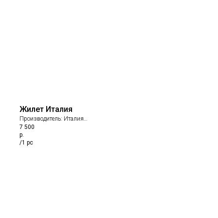
Жилет Италия
Производитель: Италия
7 500
Состав: хлопок
р.
/
1 pc